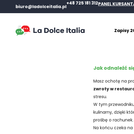
+48 725 181 312
PANEL KURSANT
biuro@ladolceitalia.pl
Zapisy 2
Jak odnaleźć si
Masz ochotę na praw
zwroty w restaura
stresu.
W tym przewodniku
kulinarny, dzięki k
prośbę o rachunek.
Na końcu czeka na