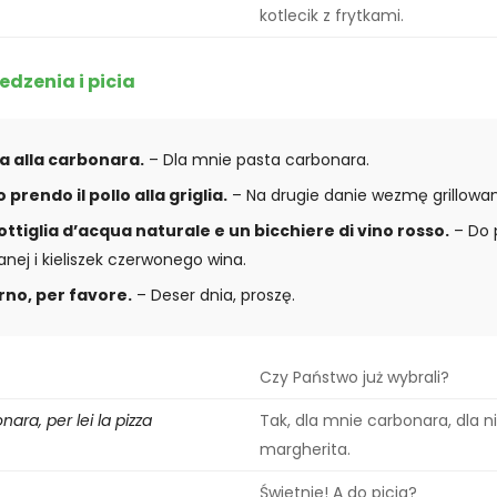
kotlecik z frytkami.
edzenia i picia
a alla carbonara.
– Dla mnie pasta carbonara.
rendo il pollo alla griglia.
– Na drugie danie wezmę grillowa
ttiglia d’acqua naturale e un bicchiere di vino rosso.
– Do p
ej i kieliszek czerwonego wina.
orno, per favore.
– Deser dnia, proszę.
Czy Państwo już wybrali?
nara, per lei la pizza
Tak, dla mnie carbonara, dla ni
margherita.
Świetnie! A do picia?