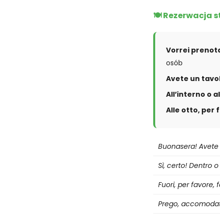
🍽️ Rezerwacja s
Vorrei prenot
osób
Avete un tavol
All’interno o a
Alle otto, per 
Buonasera! Avete 
Sì, certo! Dentro o
Fuori, per favore, 
Prego, accomodat