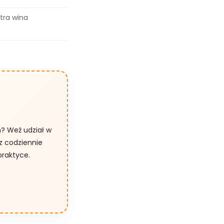
itra wina
h? Weź udział w
z codziennie
praktyce.