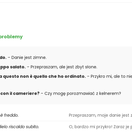
 problemy
ddo.
– Danie jest zimne.
oppo salato.
– Przepraszam, ale jest zbyt słone.
a questo non è quello che ho ordinato.
– Przykro mi, ale to nie
 con il cameriere?
– Czy mogę porozmawiać z kelnerem?
 è freddo.
Przepraszam, moje danie jest 
ielo riscaldo subito.
O, bardzo mi przykro! Zaraz je 