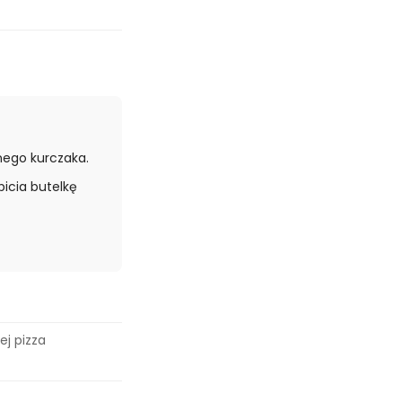
nego kurczaka.
icia butelkę
ej pizza