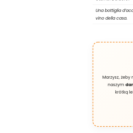
Una bottiglia d’acq
vino della casa.
Marzysz, żeby 
naszym
dar
krótką l