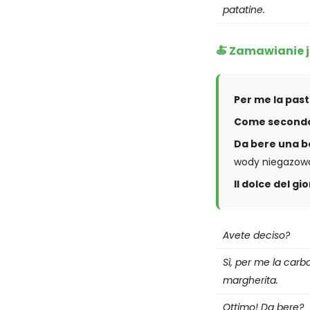
patatine.
🍝 Zamawianie j
Per me la past
Come secondo p
Da bere una bo
wody niegazowan
Il dolce del gi
Avete deciso?
Sì, per me la carbo
margherita.
Ottimo! Da bere?