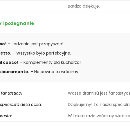
Bardzo dziękuję.
 i pożegnanie
oso!
– Jedzenie jest przepyszne!
etto.
– Wszystko było perfekcyjne.
l cuoco!
– Komplementy dla kucharza!
sicuramente.
– Na pewno tu wrócimy.
è fantastico!
Wasze tiramisù jest fantastyc
 specialità della casa.
Dziękujemy! To nasza specjaln
resto!
W takim razie wrócimy wkrótc