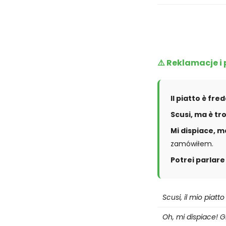
⚠️ Reklamacje i
Il piatto è fre
Scusi, ma è tr
Mi dispiace, m
zamówiłem.
Potrei parlare
Scusi, il mio piatto
Oh, mi dispiace! Gl