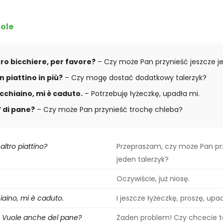
tole
tro bicchiere, per favore?
– Czy może Pan przynieść jeszcze je
n piattino in più?
– Czy mogę dostać dodatkowy talerzyk?
cchiaino, mi è caduto.
– Potrzebuję łyżeczkę, upadła mi.
’ di pane?
– Czy może Pan przynieść trochę chleba?
altro piattino?
Przepraszam, czy może Pan pr
jeden talerzyk?
Oczywiście, już niosę.
aino, mi è caduto.
I jeszcze łyżeczkę, proszę, upa
 Vuole anche del pane?
Żaden problem! Czy chcecie t