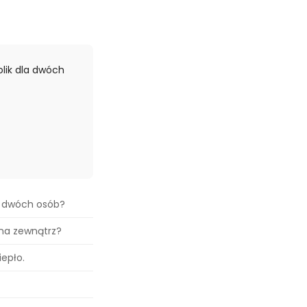
lik dla dwóch
la dwóch osób?
 na zewnątrz?
iepło.