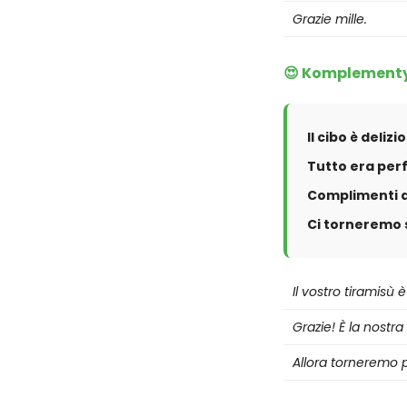
Grazie mille.
😍 Komplementy
Il cibo è delizi
Tutto era perf
Complimenti a
Ci torneremo 
Il vostro tiramisù 
Grazie! È la nostra
Allora torneremo p