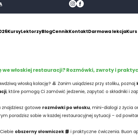
A
026
Kursy
Lektorzy
Blog
Cennik
Kontakt
Darmowa lekcja
Kurs
ę we włoskiej restauracji? Rozmówki, zwroty i prakty
dziwą włoską kolację? 🍝 Zanim usiądziesz przy stoliku, poznaj
cji
, które pomogą Ci zamówić jedzenie, zapytać o składniki i za
 znajdziesz gotowe
rozmówki po włosku
, mini-dialogi z życia 
tórym poradzisz sobie w każdej restauracyjnej sytuacji – od powita
 Ciebie
obszerny słowniczek 📘
i praktyczne ćwiczenia. Buon ap