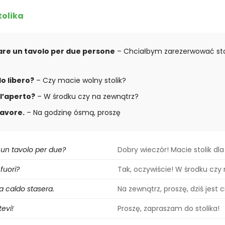
tolika
are un tavolo per due persone
– Chciałbym zarezerwować sto
o libero?
– Czy macie wolny stolik?
ll’aperto?
– W środku czy na zewnątrz?
favore.
– Na godzinę ósmą, proszę
un tavolo per due?
Dobry wieczór! Macie stolik d
 fuori?
Tak, oczywiście! W środku czy
fa caldo stasera.
Na zewnątrz, proszę, dziś jest c
evi!
Proszę, zapraszam do stolika!