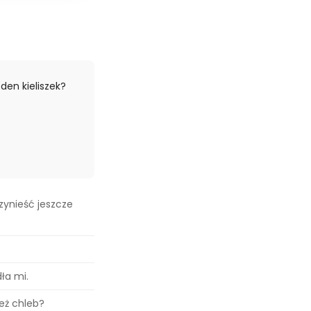
den kieliszek?
zynieść jeszcze
dła mi.
eż chleb?