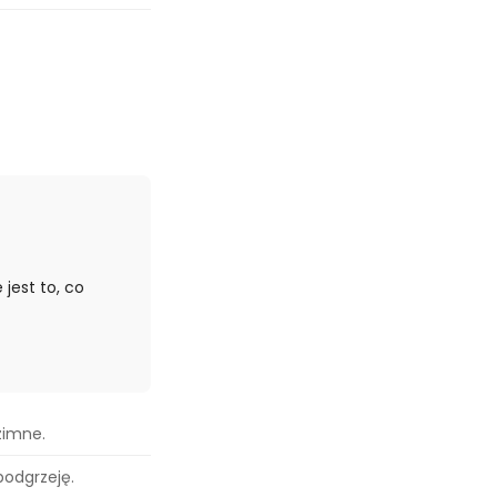
 jest to, co
zimne.
podgrzeję.