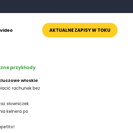
AKTUALNE ZAPISY W TOKU
 video
czne przykłady
kluczowe włoskie
płacić rachunek bez
oraz słowniczek
nia kelnera po
petito!