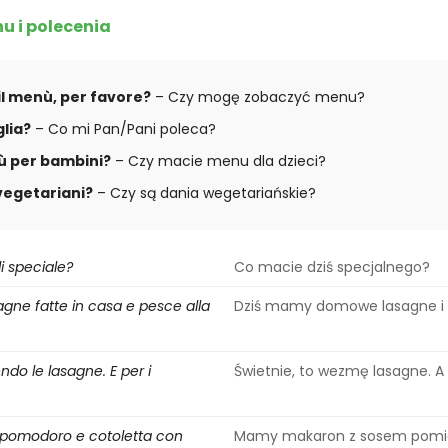
nu i polecenia
il menù, per favore?
– Czy mogę zobaczyć menu?
lia?
– Co mi Pan/Pani poleca?
ù per bambini?
– Czy macie menu dla dzieci?
 vegetariani?
– Czy są dania wegetariańskie?
i speciale?
Co macie dziś specjalnego?
gne fatte in casa e pesce alla
Dziś mamy domowe lasagne i g
endo le lasagne. E per i
Świetnie, to wezmę lasagne. A 
 pomodoro e cotoletta con
Mamy makaron z sosem pomi