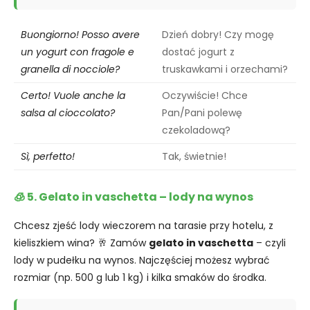
Buongiorno! Posso avere
Dzień dobry! Czy mogę
un yogurt con fragole e
dostać jogurt z
granella di nocciole?
truskawkami i orzechami?
Certo! Vuole anche la
Oczywiście! Chce
salsa al cioccolato?
Pan/Pani polewę
czekoladową?
Sì, perfetto!
Tak, świetnie!
🧊 5. Gelato in vaschetta – lody na wynos
Chcesz zjeść lody wieczorem na tarasie przy hotelu, z
kieliszkiem wina? 🥂 Zamów
gelato in vaschetta
– czyli
lody w pudełku na wynos. Najczęściej możesz wybrać
rozmiar (np. 500 g lub 1 kg) i kilka smaków do środka.