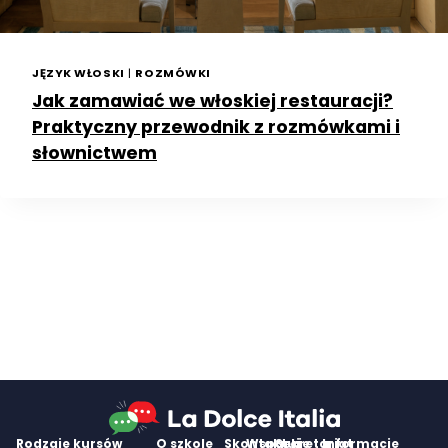
JĘZYK WŁOSKI
|
ROZMÓWKI
Jak zamawiać we włoskiej restauracji?
Praktyczny przewodnik z rozmówkami i
słownictwem
Rodzaje kursów
O szkole
Skontaktuj
Wsparcie
Sekretariat
Informacje