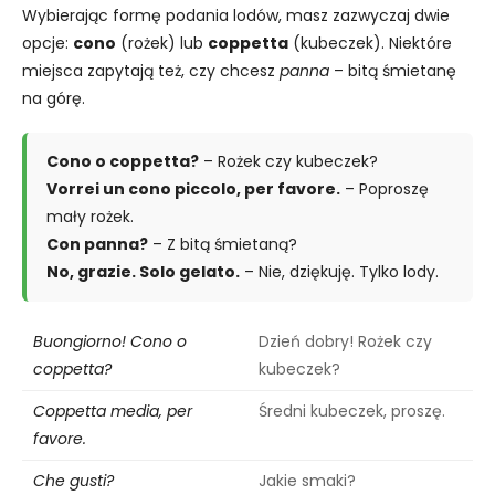
Wybierając formę podania lodów, masz zazwyczaj dwie
opcje:
cono
(rożek) lub
coppetta
(kubeczek). Niektóre
miejsca zapytają też, czy chcesz
panna
– bitą śmietanę
na górę.
Cono o coppetta?
– Rożek czy kubeczek?
Vorrei un cono piccolo, per favore.
– Poproszę
mały rożek.
Con panna?
– Z bitą śmietaną?
No, grazie. Solo gelato.
– Nie, dziękuję. Tylko lody.
Buongiorno! Cono o
Dzień dobry! Rożek czy
coppetta?
kubeczek?
Coppetta media, per
Średni kubeczek, proszę.
favore.
Che gusti?
Jakie smaki?