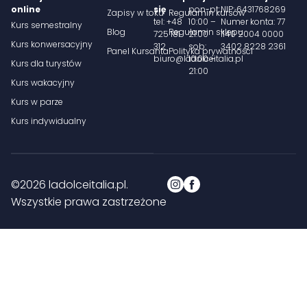
online
się
pon-pt:
NIP: 6431768269
Zapisy w toku
Regulamin kursów
tel: +48
10:00 –
Numer konta: 77
Kurs semestralny
Blog
Regulamin sklepu
725 181
21:00
1140 2004 0000
Kurs konwersacyjny
312
sob:
3402 8228 2361
Panel Kursanta
Polityka prywatności
biuro@ladolceitalia.pl
10:00 –
Kurs dla turystów
21:00
Kurs wakacyjny
Kurs w parze
Kurs indywidualny
©2026 ladolceitalia.pl.
Wszystkie prawa zastrzeżone