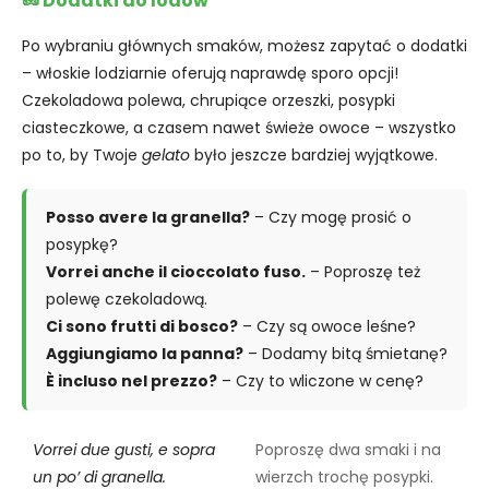
🥜 Dodatki do lodów
Po wybraniu głównych smaków, możesz zapytać o dodatki
– włoskie lodziarnie oferują naprawdę sporo opcji!
Czekoladowa polewa, chrupiące orzeszki, posypki
ciasteczkowe, a czasem nawet świeże owoce – wszystko
po to, by Twoje
gelato
było jeszcze bardziej wyjątkowe.
Posso avere la granella?
– Czy mogę prosić o
posypkę?
Vorrei anche il cioccolato fuso.
– Poproszę też
polewę czekoladową.
Ci sono frutti di bosco?
– Czy są owoce leśne?
Aggiungiamo la panna?
– Dodamy bitą śmietanę?
È incluso nel prezzo?
– Czy to wliczone w cenę?
Vorrei due gusti, e sopra
Poproszę dwa smaki i na
un po’ di granella.
wierzch trochę posypki.