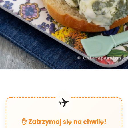
✈️
✋ Zatrzymaj się na chwilę!