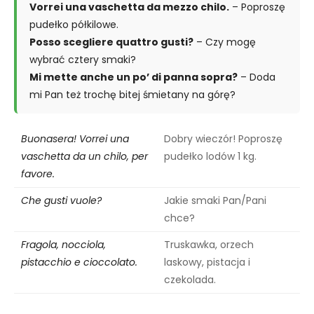
Vorrei una vaschetta da mezzo chilo.
– Poproszę
pudełko półkilowe.
Posso scegliere quattro gusti?
– Czy mogę
wybrać cztery smaki?
Mi mette anche un po’ di panna sopra?
– Doda
mi Pan też trochę bitej śmietany na górę?
Buonasera! Vorrei una
Dobry wieczór! Poproszę
vaschetta da un chilo, per
pudełko lodów 1 kg.
favore.
Che gusti vuole?
Jakie smaki Pan/Pani
chce?
Fragola, nocciola,
Truskawka, orzech
pistacchio e cioccolato.
laskowy, pistacja i
czekolada.