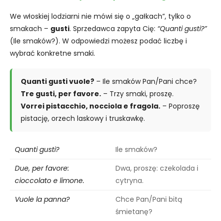
We włoskiej lodziarni nie mówi się o „gałkach”, tylko o
smakach –
gusti
. Sprzedawca zapyta Cię:
“Quanti gusti?”
(Ile smaków?). W odpowiedzi możesz podać liczbę i
wybrać konkretne smaki.
Quanti gusti vuole?
– Ile smaków Pan/Pani chce?
Tre gusti, per favore.
– Trzy smaki, proszę.
Vorrei pistacchio, nocciola e fragola.
– Poproszę
pistację, orzech laskowy i truskawkę.
Quanti gusti?
Ile smaków?
Due, per favore:
Dwa, proszę: czekolada i
cioccolato e limone.
cytryna.
Vuole la panna?
Chce Pan/Pani bitą
śmietanę?