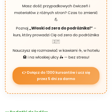
Masz dość przypadkowych ćwiczeń i
materiałów z różnych stron? Czas to zmienić
💪
Poznaj
„Włoski od zera do podróżnika!”
–
kurs, który prowadzi Cię od zera do podróżnika
🇮🇹
Nauczysz się rozmawiać w kawiarni ☕️, w hotelu
🏨 i na włoskiej ulicy 🛵 — bez stresu!
👉 Dołącz do 1300 kursantów i ucz się
przez 5 dni za darmo