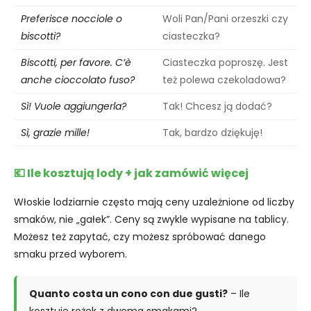
Preferisce nocciole o
Woli Pan/Pani orzeszki czy
biscotti?
ciasteczka?
Biscotti, per favore. C’è
Ciasteczka poproszę. Jest
anche cioccolato fuso?
też polewa czekoladowa?
Sì! Vuole aggiungerla?
Tak! Chcesz ją dodać?
Sì, grazie mille!
Tak, bardzo dziękuję!
💶 Ile kosztują lody + jak zamówić więcej
Włoskie lodziarnie często mają ceny uzależnione od liczby
smaków, nie „gałek”. Ceny są zwykle wypisane na tablicy.
Możesz też zapytać, czy możesz spróbować danego
smaku przed wyborem.
Quanto costa un cono con due gusti?
– Ile