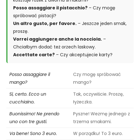
kosztuje rożek z dwoma smakami?
Posso assaggiare il pistacchio?
– Czy mogę
spróbować pistacji?
Un altro gusto, per favore.
– Jeszcze jeden smak,
proszę.
Vorrei aggiungere anche la nocciola.
–
Chciałbym dodać też orzech laskowy.
Accettate carte?
– Czy akceptujecie karty?
Posso assaggiare il
Czy mogę spróbować
mango?
mango?
Sì, certo. Ecco un
Tak, oczywiście. Proszę,
cucchiaino.
łyżeczka.
Buonissimo! Ne prendo
Pyszne! Wezmę jednego z
uno con tre gusti.
trzema smakami.
Va bene! Sono 3 euro.
W porządku! To 3 euro.