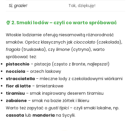
Sì, grazie!
Tak, dziękuję!
🍨 2. Smaki lodów – czyli co warto spróbować
Włoskie lodziarnie oferują niesamowitą różnorodność
smaków. Oprócz klasycznych jak
cioccolato
(czekolada),
fragola
(truskawka), czy
limone
(cytryna), warto
spróbować też:
pistacchio
– pistacja (często z Bronte, najlepsza!)
nocciola
– orzech laskowy
stracciatella
– mleczne lody z czekoladowymi wiórkami
fior di latte
– śmietankowe
tiramisu
– smak inspirowany deserem tiramisu
zabaione
– smak na bazie żółtek i likieru
Warto też zapytać o
gusti tipici
– czyli smaki lokalne, np.
cassata
lub
mandorla
na Sycylii.