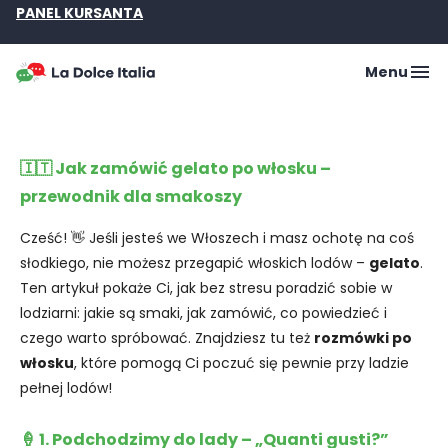
PANEL KURSANTA
Menu
🇮🇹 Jak zamówić gelato po włosku –
przewodnik dla smakoszy
Cześć! 👋 Jeśli jesteś we Włoszech i masz ochotę na coś
słodkiego, nie możesz przegapić włoskich lodów –
gelato
.
Ten artykuł pokaże Ci, jak bez stresu poradzić sobie w
lodziarni: jakie są smaki, jak zamówić, co powiedzieć i
czego warto spróbować. Znajdziesz tu też
rozmówki po
włosku
, które pomogą Ci poczuć się pewnie przy ladzie
pełnej lodów!
🍦 1. Podchodzimy do lady – „Quanti gusti?”