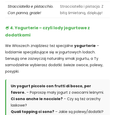
Stracciatella e pistacchio.
Stracciatella i pistacja. Z
Con panna, grazie!
bitą śmietaną, dziękuję!
🍧 4. Yogurterie – czyli lody jogurtowe z
dodatkami
We Włoszech znajdziesz też specjalne
yogurterie
–
lodziarnie specjalizujące się w jogurtowych lodach.
Serwują one zazwyczaj naturalny smak jogurtu, a Ty
samodzielnie wybierasz dodatki: świeże owoce, polewy,
posypki.
Un yogurt piccolo con frutti di bosco, per
favore.
– Poproszę mały jogurt z owocami leśnymi.
Ci sono anche le nocciole?
– Czy są też orzechy
laskowe?
Quali topping ci sono?
– Jakie są polewy/dodatki?