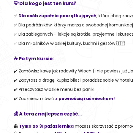
💡 Dla kogo jest ten kurs?
✅
Dla osób zupełnie początkujących
, które chcą zac
✅ Dla podróżników, którzy marzą o swobodnej komunikacji w
✅ Dla zabieganych – lekcje są krótkie, przyjemne i skutec
✅ Dla miłośników włoskiej kultury, kuchni i gestów 🇮🇹
☕ Po tym kursie:
✔️ Zamówisz kawę jak rodowity Włoch (i nie powiesz już „l
✔️ Zapytasz o drogę, kupisz bilet i poradzisz sobie w hotelu
✔️ Przeczytasz włoskie menu bez paniki
✔️ Zaczniesz mówić
z pewnością i uśmiechem!
💰 A teraz najlepsza część…
👻
Tylko do 31 października
możesz skorzystać z promoc