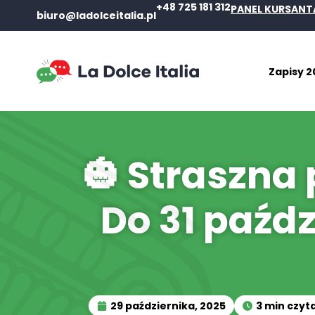
+48 725 181 312
PANEL KURSANT
biuro@ladolceitalia.pl
Zapisy 2
🎃 Straszna
Do 31 paźdz
29 października, 2025
3 min czyt