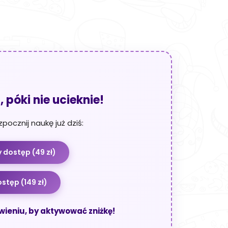
, póki nie ucieknie!
zpocznij naukę już dziś:
 dostęp (49 zł)
ostęp (149 zł)
ieniu, by aktywować zniżkę!