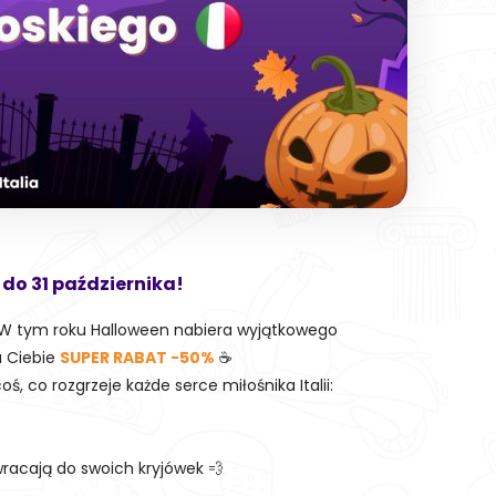
 do 31 października!
 W tym roku Halloween nabiera wyjątkowego
a Ciebie
SUPER RABAT -50%
☕
ś, co rozgrzeje każde serce miłośnika Italii:
) wracają do swoich kryjówek 💨