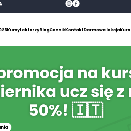
A
026
Kursy
Lektorzy
Blog
Cennik
Kontakt
Darmowa lekcja
Kurs
 promocja na kur
iernika ucz się 
50%! 🇮🇹
ania