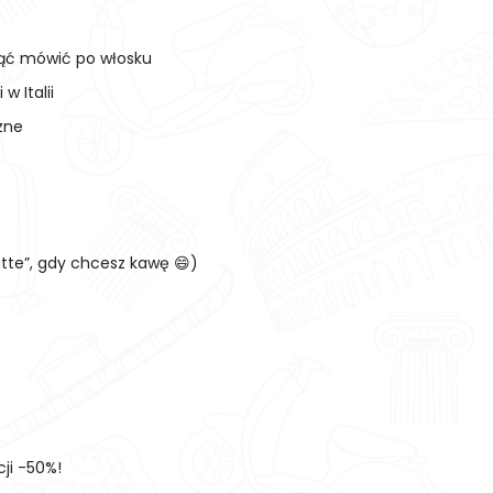
ząć mówić po włosku
 Italii
zne
atte”, gdy chcesz kawę 😄)
ji -50%!