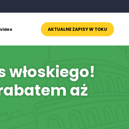
AKTUALNE ZAPISY W TOKU
 video
s włoskiego!
z rabatem aż