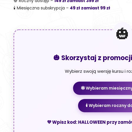
💀 Roczny dostęp –
149 zł zamiast 399 zł
🕯️ Miesięczna subskrypcja –
49 zł zamiast 99 zł
🎃 Skorzystaj z promocji
Wybierz swoją wersję kursu i ro
🕸️ Wybieram miesięczny
🕯️ Wybieram roczny d
💜 Wpisz kod: HALLOWEEN przy zamów