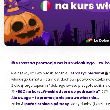
🎃 Straszna promocja na kurs włoskiego – tylko
Nie czekaj, aż Twój włoski zacznie…
straszyć błędami
! 
włoskiego klimatu – zamiast duchów i potworów czeka n
Z okazji tego „upiornie” dobrego święta przygotowaliśmy co
💜
-50% na kurs „Włoski od zera do podróżnika”
🇮🇹
Ale uwaga – ta promocja nie potrwa wiecznie…
Znika
31 października o północy
, kiedy duchy (i zniżki!