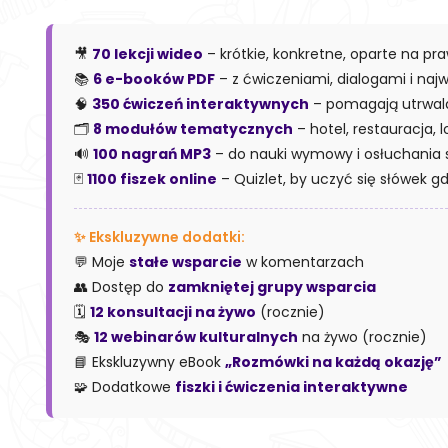
🎥
70 lekcji wideo
– krótkie, konkretne, oparte na p
📚
6 e-booków PDF
– z ćwiczeniami, dialogami i naj
🧠
350 ćwiczeń interaktywnych
– pomagają utrwala
🗂️
8 modułów tematycznych
– hotel, restauracja, l
🔊
100 nagrań MP3
– do nauki wymowy i osłuchania s
🃏
1100 fiszek online
– Quizlet, by uczyć się słówek gd
✨ Ekskluzywne dodatki:
💬 Moje
stałe wsparcie
w komentarzach
👥 Dostęp do
zamkniętej grupy wsparcia
🗓️
12 konsultacji na żywo
(rocznie)
🎭
12 webinarów kulturalnych
na żywo (rocznie)
📘 Ekskluzywny eBook
„Rozmówki na każdą okazję”
🧩 Dodatkowe
fiszki i ćwiczenia interaktywne