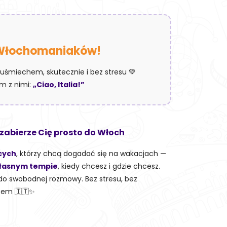
Włochomaniaków!
 uśmiechem, skutecznie i bez stresu 💚
em z nimi:
„Ciao, Italia!”
 zabierze Cię prosto do Włoch
cych
, którzy chcą dogadać się na wakacjach —
łasnym tempie
, kiedy chcesz i gdzie chcesz.
u do swobodnej rozmowy. Bez stresu, bez
zem 🇮🇹✨