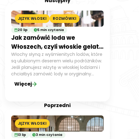
Następny
JĘZYK WŁOSKI
ROZMÓWKI
20 lip
5 min czytania
Jak zamówić loda we
Włoszech, czyli włoskie gelato
Włochy słyną z wyśmienitych lodów, które
+ słowniczek
są ulubionym deserem wielu podróżników.
Jeśli planujesz wizytę w włoskiej lodziarni i
chciałbyś zamówić lody w oryginalny
sposób, warto poznać kilka przydatnych
Więcej
wyrażeń i rozmówek po włosku.
Poprzedni
JĘZYK WŁOSKI
13 lip
3 min czytania