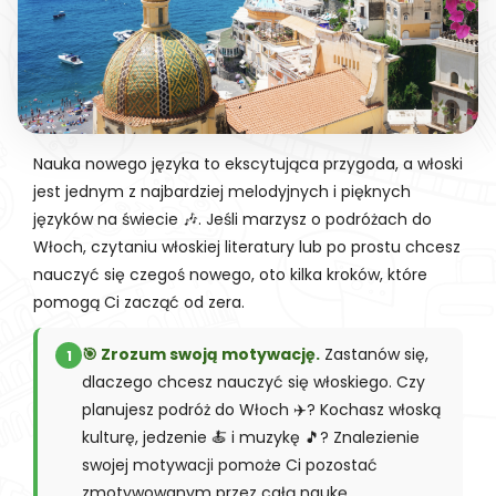
Nauka nowego języka to ekscytująca przygoda, a włoski
jest jednym z najbardziej melodyjnych i pięknych
języków na świecie 🎶. Jeśli marzysz o podróżach do
Włoch, czytaniu włoskiej literatury lub po prostu chcesz
nauczyć się czegoś nowego, oto kilka kroków, które
pomogą Ci zacząć od zera.
🎯 Zrozum swoją motywację.
Zastanów się,
1
dlaczego chcesz nauczyć się włoskiego. Czy
planujesz podróż do Włoch ✈️? Kochasz włoską
kulturę, jedzenie 🍝 i muzykę 🎵? Znalezienie
swojej motywacji pomoże Ci pozostać
zmotywowanym przez całą naukę.