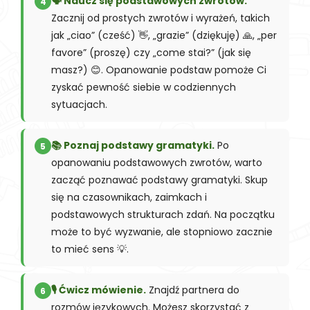
🗣️ Naucz się podstawowych zwrotów.
4
Zacznij od prostych zwrotów i wyrażeń, takich
jak „ciao” (cześć) 👋, „grazie” (dziękuję) 🙏, „per
favore” (proszę) czy „come stai?” (jak się
masz?) 😊. Opanowanie podstaw pomoże Ci
zyskać pewność siebie w codziennych
sytuacjach.
📚 Poznaj podstawy gramatyki.
Po
5
opanowaniu podstawowych zwrotów, warto
zacząć poznawać podstawy gramatyki. Skup
się na czasownikach, zaimkach i
podstawowych strukturach zdań. Na początku
może to być wyzwanie, ale stopniowo zacznie
to mieć sens 💡.
🎙️ Ćwicz mówienie.
Znajdź partnera do
6
rozmów językowych. Możesz skorzystać z