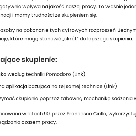
egatywnie wpływa na jakość naszej pracy. To właśnie jed
acji i mamy trudności ze skupieniem się.
 sposoby na pokonanie tych cyfrowych rozproszeń. Jednym 
ę, które mogą stanowić „skrót” do lepszego skupienia.
rające skupienie:
ka według techniki Pomodoro (Link)
na aplikacja bazująca na tej samej technice (Link)
ymać skupienie poprzez zabawną mechanikę sadzenia wi
racowana w latach 90. przez Francesco Cirillo, wykorzyst
rządzania czasem pracy.