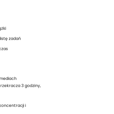
żki
istę zadań
czas
 mediach
 przekracza 3 godziny,
oncentracji i