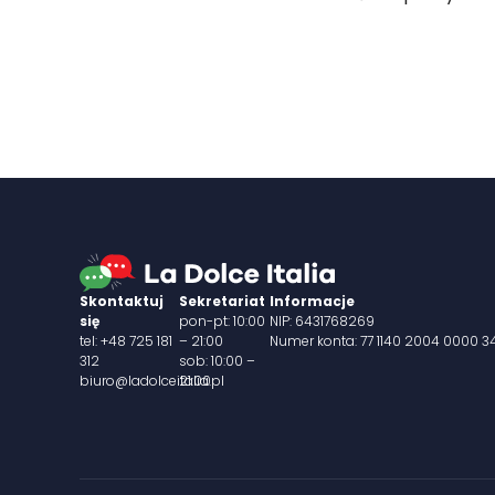
Skontaktuj
Sekretariat
Informacje
się
pon-pt: 10:00
NIP: 6431768269
tel: +48 725 181
– 21:00
Numer konta: 77 1140 2004 0000 
312
sob: 10:00 –
biuro@ladolceitalia.pl
21:00