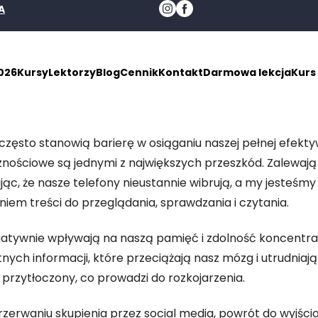
A
026
Kursy
Lektorzy
Blog
Cennik
Kontakt
Darmowa lekcja
Kurs
zęsto stanowią barierę w osiąganiu naszej pełnej efekty
nościowe są jednymi z największych przeszkód. Zalewają
jąc, że nasze telefony nieustannie wibrują, a my jesteś
iem treści do przeglądania, sprawdzania i czytania.
atywnie wpływają na naszą pamięć i zdolność koncentrac
ych informacji, które przeciążają nasz mózg i utrudniają
przytłoczony, co prowadzi do rozkojarzenia.
rzerwaniu skupienia przez social media, powrót do wyjśc