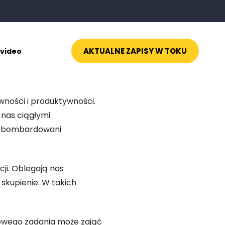
AKTUALNE ZAPISY W TOKU
 video
wności i produktywności.
 nas ciągłymi
my bombardowani
ji. Oblegają nas
 skupienie. W takich
iowego zadania może zająć