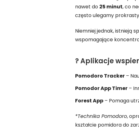
nawet do
25 minut
, co n
często ulegamy prokrastyn
Niemniej jednak, istnieją
wspomagające koncentracj
? Aplikacje wspie
Pomodoro Tracker
– Nau
Pomodor App Timer
– In
Forest App
– Pomaga utrz
*Technika Pomodoro
, op
kształcie pomidora do za