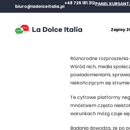
+48 725 181 312
PANEL KURSANT
biuro@ladolceitalia.pl
Zapisy 2
Różnorodne rozproszenia c
Wśród nich, media społecz
powiadomieniami, sprawia
niekończącym się strumien
Te cyfrowe platformy neg
mnóstwem często nieistotn
warunkach mózg czuje się 
Badania dowodzą, że po p