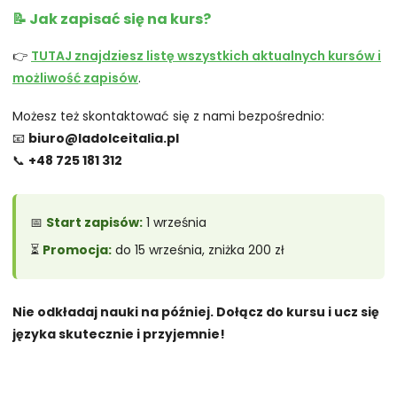
📝 Jak zapisać się na kurs?
👉
TUTAJ znajdziesz listę wszystkich aktualnych kursów i
możliwość zapisów
.
Możesz też skontaktować się z nami bezpośrednio:
📧
biuro@ladolceitalia.pl
📞
+48 725 181 312
📅
Start zapisów:
1 września
⏳
Promocja:
do 15 września, zniżka 200 zł
Nie odkładaj nauki na później. Dołącz do kursu i ucz się
języka skutecznie i przyjemnie!