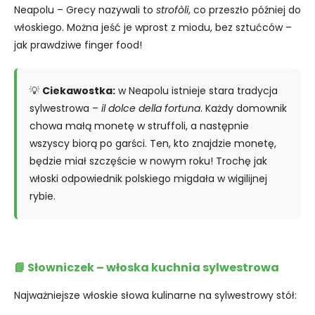
Neapolu – Grecy nazywali to
strofòli
, co przeszło później do
włoskiego. Można jeść je wprost z miodu, bez sztućców –
jak prawdziwe finger food!
💡
Ciekawostka:
w Neapolu istnieje stara tradycja
sylwestrowa –
il dolce della fortuna
. Każdy domownik
chowa małą monetę w struffoli, a następnie
wszyscy biorą po garści. Ten, kto znajdzie monetę,
będzie miał szczęście w nowym roku! Trochę jak
włoski odpowiednik polskiego migdała w wigilijnej
rybie.
📘 Słowniczek – włoska kuchnia sylwestrowa
Najważniejsze włoskie słowa kulinarne na sylwestrowy stół: