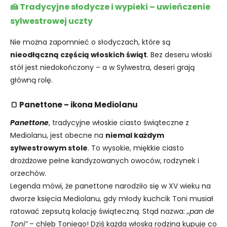
🍰 Tradycyjne słodycze i wypieki – uwieńczenie
sylwestrowej uczty
Nie można zapomnieć o słodyczach, które są
nieodłączną częścią włoskich świąt
. Bez deseru włoski
stół jest niedokończony – a w Sylwestra, deseri grają
główną rolę.
🍞 Panettone – ikona Mediolanu
Panettone
, tradycyjne włoskie ciasto świąteczne z
Mediolanu, jest obecne na
niemal każdym
sylwestrowym stole
. To wysokie, miękkie ciasto
drożdżowe pełne kandyzowanych owoców, rodzynek i
orzechów.
Legenda mówi, że panettone narodziło się w XV wieku na
dworze księcia Mediolanu, gdy młody kuchcik Toni musiał
ratować zepsutą kolację świąteczną. Stąd nazwa:
„pan de
Toni”
– chleb Toniego! Dziś każda włoska rodzina kupuje co