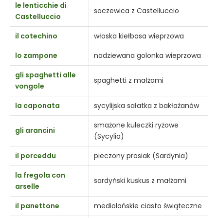
le lenticchie di
soczewica z Castelluccio
Castelluccio
il cotechino
włoska kiełbasa wieprzowa
lo zampone
nadziewana golonka wieprzowa
gli spaghetti alle
spaghetti z małżami
vongole
la caponata
sycylijska sałatka z bakłażanów
smażone kuleczki ryżowe
gli arancini
(Sycylia)
il porceddu
pieczony prosiak (Sardynia)
la fregola con
sardyński kuskus z małżami
arselle
il panettone
mediolańskie ciasto świąteczne