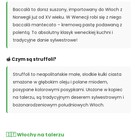
Baccalà to dorsz suszony, importowany do Włoch z
Norwegii już od XV wieku. W Wenecji robi się z niego
baccalà mantecato – kremową pastę podawaną z
polentą. To absolutny klasyk weneckiej kuchni i
tradycyjne danie sylwestrowe!
🍯 Czym są struffoli?
Struffoli to neapolitańskie małe, słodkie kulki ciasta
smażone w głębokim oleju i polane miodem,
posypane kolorowymi posypkami. Ułożone w kopiec
na talerzu, są tradycyjnym deserem sylwestrowym i
bożonarodzeniowym południowych Włoch.
🇮🇹 Włochy na talerzu