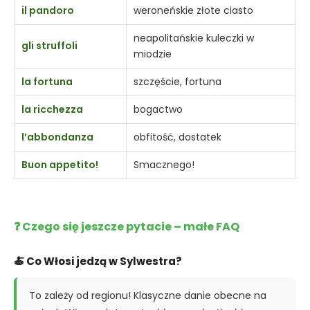
il pandoro
weroneńskie złote ciasto
neapolitańskie kuleczki w
gli struffoli
miodzie
la fortuna
szczęście, fortuna
la ricchezza
bogactwo
l’abbondanza
obfitość, dostatek
Buon appetito!
Smacznego!
❓ Czego się jeszcze pytacie – małe FAQ
🍝 Co Włosi jedzą w Sylwestra?
To zależy od regionu! Klasyczne danie obecne na