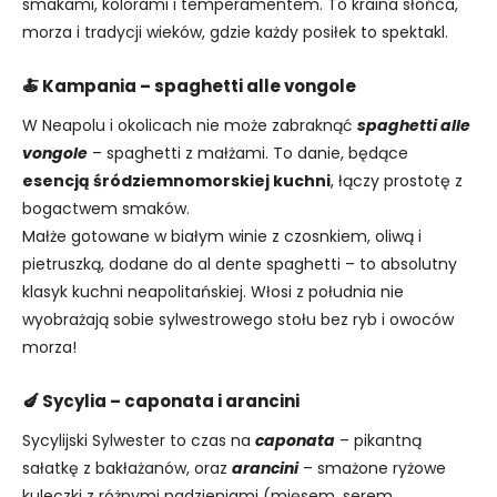
smakami, kolorami i temperamentem. To kraina słońca,
morza i tradycji wieków, gdzie każdy posiłek to spektakl.
🍝 Kampania – spaghetti alle vongole
W Neapolu i okolicach nie może zabraknąć
spaghetti alle
vongole
– spaghetti z małżami. To danie, będące
esencją śródziemnomorskiej kuchni
, łączy prostotę z
bogactwem smaków.
Małże gotowane w białym winie z czosnkiem, oliwą i
pietruszką, dodane do al dente spaghetti – to absolutny
klasyk kuchni neapolitańskiej. Włosi z południa nie
wyobrażają sobie sylwestrowego stołu bez ryb i owoców
morza!
🍆 Sycylia – caponata i arancini
Sycylijski Sylwester to czas na
caponata
– pikantną
sałatkę z bakłażanów, oraz
arancini
– smażone ryżowe
kuleczki z różnymi nadzieniami (mięsem, serem,