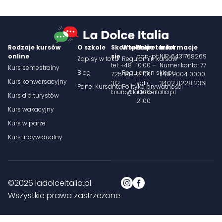
Rodzaje kursów
O szkole
Skontaktuj
Wsparcie
Sekretariat
Informacje
online
się
pon-pt:
NIP: 6431768269
Zapisy w toku
Regulamin kursów
tel: +48
10:00 –
Numer konta: 77
Kurs semestralny
Blog
Regulamin sklepu
725 181
21:00
1140 2004 0000
Kurs konwersacyjny
312
sob:
3402 8228 2361
Panel Kursanta
Polityka prywatności
biuro@ladolceitalia.pl
10:00 –
Kurs dla turystów
21:00
Kurs wakacyjny
Kurs w parze
Kurs indywidualny
©2026 ladolceitalia.pl.
Wszystkie prawa zastrzeżone