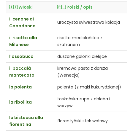
🇮🇹 Włoski
🇵🇱 Polski / opis
il cenone di
uroczysta sylwestrowa kolacja
Capodanno
il risotto alla
risotto mediolańskie z
Milanese
szafranem
l’ossobuco
duszone golonki cielęce
il baccalà
kremowa pasta z dorsza
mantecato
(Wenecja)
la polenta
polenta (z mąki kukurydzianej)
toskańska zupa z chleba i
la ribollita
warzyw
la bistecca alla
florentyński stek wołowy
fiorentina