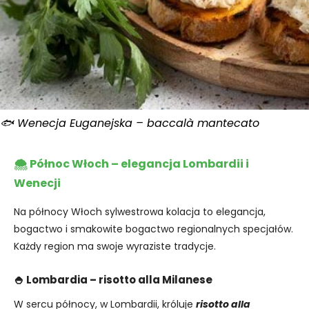
🐟 Wenecja Euganejska – baccalà mantecato
🌨️ Północ Włoch – elegancja Lombardii i
Wenecji
Na północy Włoch sylwestrowa kolacja to elegancja,
bogactwo i smakowite bogactwo regionalnych specjałów.
Każdy region ma swoje wyraziste tradycje.
🍚 Lombardia – risotto alla Milanese
W sercu północy, w Lombardii, króluje
risotto alla