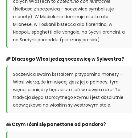
całych Włoszech to
cotechino con lenticchie
(kiełbasa z soczewicą – soczewica symbolizuje
monety). W Mediolanie dominuje risotto alla
Milanese, w Toskanii bistecca alla fiorentina, w
Neapolu spaghetti alle vongole, na Sycylii arancini, a
na Sardynii porceddu (pieczony prosiak).
🌾 Dlaczego Włosi jedzą soczewicę w Sylwestra?
Soczewica swoim kształtem przypomina monety –
Włosi wierzą, że im więcej zjesz jej o północy, tym
więcej pieniędzy będziesz mieć w nowym roku! Ta
tradycja sięga starożytnego Rzymu i jest absolutnie
obowiązkowa na włoskim sylwestrowym stole.
🍰 Czym różni się panettone od pandoro?