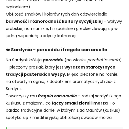
szpinakiem).
Obfitość smaków i kolorów tych dań odzwierciedla
barwność i różnorodność kultury sycylijskiej
– wpływy
arabskie, normańskie, hiszpańskie i greckie zlewają się w
jedną wspaniałą tradycję kulinarną.
🐖 Sardynia – porceddu i fregola con arselle
Na Sardynii króluje
porceddu
(po włosku
porchetta sarda
)
– pieczony prosiak, który jest
wyrazem starożytnych
tradycji pasterskich wyspy
. Mięso pieczone na rożnie,
na otwartym ogniu, z dodatkiem aromatycznych ziół z
Sardynii.
Towarzyszy mu
fregola con arselle
– rodzaj sardyńskiego
kuskusu z małżami, co
łączy smaki ziemi i morza
. To
bardzo tradycyjne danie, w którym ślad Maurów (kuskus)
spotyka się z mediteryjską obfitością owoców morza.