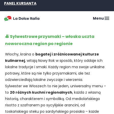
PANEL KURSANTA
Menu
🍝 Sylwestrowe przysmaki – włoska uczta
noworoczna region po regionie
Włochy, kraina o
bogatej i zróżnicowanej kulturze
kulinarnej
, witają Nowy Rok w sposób, który oddaje ich
lokalne tradycje i smaki. Każdy region ma swoje unikalne
potrawy, które są nie tylko przysmakami, ale też
odzwierciedlają lokalne zwyczaje i wierzenia.
Sylwester we Włoszech to nie jeden, uniwersalny menu –
to
20 różnych kuchni regionalnych
, każda z własną
historią, charakterem i symboliką. Od mediolańskiego
risotto z szafranem po sycylijskie arancini, od
toskańskiego steku po sardyńskiego prosiaka – każde