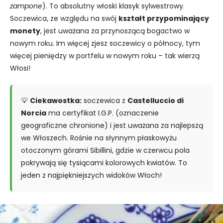
zampone
). To absolutny włoski klasyk sylwestrowy.
Soczewica, ze względu na swój
kształt przypominający
monety
, jest uważana za przynoszącą bogactwo w
nowym roku. Im więcej zjesz soczewicy o północy, tym
więcej pieniędzy w portfelu w nowym roku – tak wierzą
Włosi!
💡
Ciekawostka:
soczewica z
Castelluccio di
Norcia
ma certyfikat I.G.P. (oznaczenie
geograficzne chronione) i jest uważana za najlepszą
we Włoszech. Rośnie na słynnym płaskowyżu
otoczonym górami Sibillini, gdzie w czerwcu pola
pokrywają się tysiącami kolorowych kwiatów. To
jeden z najpiękniejszych widoków Włoch!