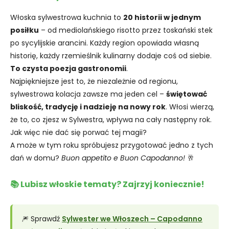
Włoska sylwestrowa kuchnia to
20 historii w jednym
posiłku
– od mediolańskiego risotto przez toskański stek
po sycylijskie arancini. Każdy region opowiada własną
historię, każdy rzemieślnik kulinarny dodaje coś od siebie.
To czysta poezja gastronomii
.
Najpiękniejsze jest to, że niezależnie od regionu,
sylwestrowa kolacja zawsze ma jeden cel –
świętować
bliskość, tradycję i nadzieję na nowy rok
. Włosi wierzą,
że to, co zjesz w Sylwestra, wpływa na cały następny rok.
Jak więc nie dać się porwać tej magii?
A może w tym roku spróbujesz przygotować jedno z tych
dań w domu?
Buon appetito e Buon Capodanno!
🥂
📚 Lubisz włoskie tematy? Zajrzyj koniecznie!
🎆 Sprawdź
Sylwester we Włoszech – Capodanno