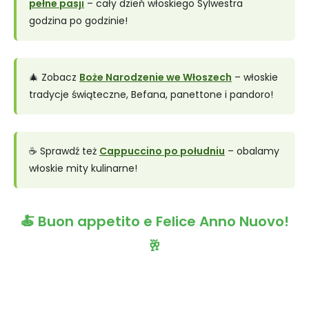
pełne pasji
– cały dzień włoskiego Sylwestra
godzina po godzinie!
🎄 Zobacz
Boże Narodzenie we Włoszech
– włoskie
tradycje świąteczne, Befana, panettone i pandoro!
☕ Sprawdź też
Cappuccino po południu
– obalamy
włoskie mity kulinarne!
🍝 Buon appetito e Felice Anno Nuovo!
🥂