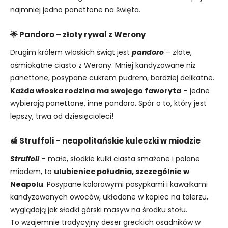
najmniej jedno panettone na święta.
🌟 Pandoro – złoty rywal z Werony
Drugim królem włoskich świąt jest
pandoro
– złote,
ośmiokątne ciasto z Werony. Mniej kandyzowane niż
panettone, posypane cukrem pudrem, bardziej delikatne.
Każda włoska rodzina ma swojego faworyta
– jedne
wybierają panettone, inne pandoro. Spór o to, który jest
lepszy, trwa od dziesięcioleci!
🍯 Struffoli – neapolitańskie kuleczki w miodzie
Struffoli
– małe, słodkie kulki ciasta smażone i polane
miodem, to
ulubieniec południa, szczególnie w
Neapolu
. Posypane kolorowymi posypkami i kawałkami
kandyzowanych owoców, układane w kopiec na talerzu,
wyglądają jak słodki górski masyw na środku stołu.
To wzajemnie tradycyjny deser greckich osadników w