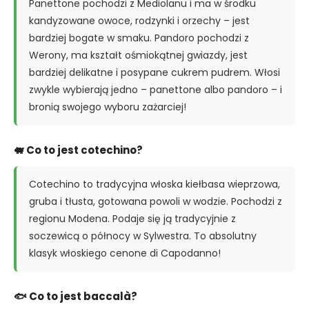
Panettone pochodzi z Mediolanu i ma w środku
kandyzowane owoce, rodzynki i orzechy – jest
bardziej bogate w smaku. Pandoro pochodzi z
Werony, ma kształt ośmiokątnej gwiazdy, jest
bardziej delikatne i posypane cukrem pudrem. Włosi
zwykle wybierają jedno – panettone albo pandoro – i
bronią swojego wyboru zażarciej!
🐖 Co to jest cotechino?
Cotechino to tradycyjna włoska kiełbasa wieprzowa,
gruba i tłusta, gotowana powoli w wodzie. Pochodzi z
regionu Modena. Podaje się ją tradycyjnie z
soczewicą o północy w Sylwestra. To absolutny
klasyk włoskiego cenone di Capodanno!
🐟 Co to jest baccalà?