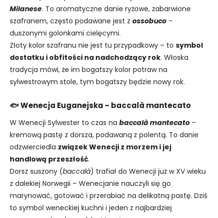
Milanese
. To aromatyczne danie ryżowe, zabarwione
szafranem, często podawane jest z
ossobuco
–
duszonymi golonkami cielęcymi.
Złoty kolor szafranu nie jest tu przypadkowy – to
symbol
dostatku i obfitości na nadchodzący rok
. Włoska
tradycja mówi, że im bogatszy kolor potraw na
sylwestrowym stole, tym bogatszy będzie nowy rok.
🐟 Wenecja Euganejska – baccalà mantecato
W Wenecji Sylwester to czas na
baccalà mantecato
–
kremową pastę z dorsza, podawaną z polentą. To danie
odzwierciedla
związek Wenecji z morzem i jej
handlową przeszłość
.
Dorsz suszony (
baccalà
) trafiał do Wenecji już w XV wieku
z dalekiej Norwegii – Wenecjanie nauczyli się go
marynować, gotować i przerabiać na delikatną pastę. Dziś
to symbol weneckiej kuchni i jeden z najbardziej