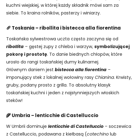
kuchni wiejskiej, w której każdy składnik mówi sam za
siebie. To kraina rolników, pasterzy i winiarzy.
🥖 Toskania – ribollita i bistecca alla fiorentina
Toskańska sylwestrowa uczta często zaczyna się od
ribollita
– gęstej zupy z chleba i warzyw,
symbolizującej
pokorę i prostotę
. To danie biednych chłopów, które
urosło do rangi toskańskiej dumy kulinarnej.
Głównym daniem jest
bistecca alla fiorentina
–
imponujący stek z lokalnej wołowiny rasy
Chianina
. Krwisty,
gruby, podany prosto z grilla. To absolutny klasyk
toskańskiej kuchni i jeden z najsłynniejszych włoskich
steków!
🌾 Umbria – lenticchie di Castelluccio
W Umbrii dominuje
lenticchie di Castelluccio
– soczewica
z Castelluccio, podawana z kiełbasą (
cotechino
lub