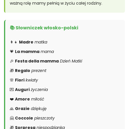
ważną rolę mamy pełnią w życiu całej rodziny.
📚 Słowniczek włosko-polski
👩‍👧
Madre
matka
💗
La mamma
mama
🎉
Festa della mamma
Dzień Matki
🎁
Regalo
prezent
🌸
Fiori
kwiaty
💌
Auguri
życzenia
❤️
Amore
miłość
🙏
Grazie
dziękuję
🤗
Coccole
pieszczoty
🎁
Sorpresa
niespodzianka