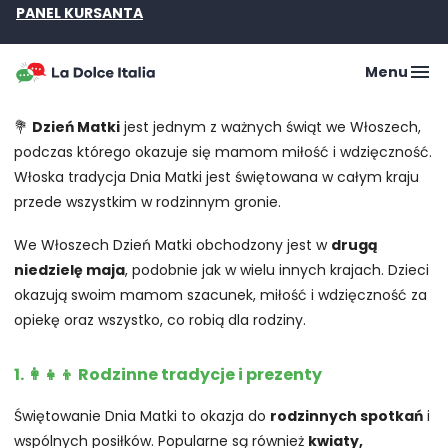
PANEL KURSANTA
Menu
💐
Dzień Matki
jest jednym z ważnych świąt we Włoszech,
podczas którego okazuje się mamom miłość i wdzięczność.
Włoska tradycja Dnia Matki jest świętowana w całym kraju
przede wszystkim w rodzinnym gronie.
We Włoszech Dzień Matki obchodzony jest w
drugą
niedzielę maja
, podobnie jak w wielu innych krajach. Dzieci
okazują swoim mamom szacunek, miłość i wdzięczność za
opiekę oraz wszystko, co robią dla rodziny.
1. 👩‍👧‍👦 Rodzinne tradycje i prezenty
Świętowanie Dnia Matki to okazja do
rodzinnych spotkań
i
wspólnych posiłków. Popularne są również
kwiaty,