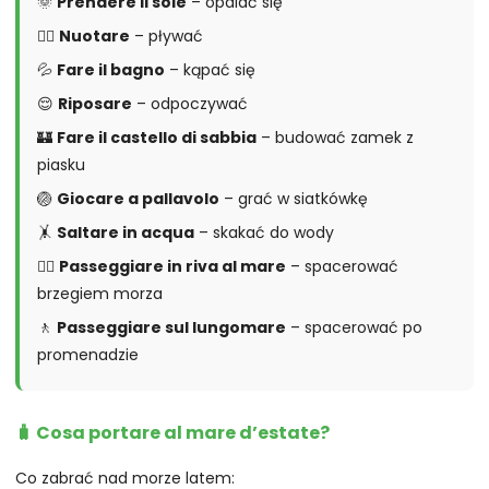
🌞
Prendere il sole
– opalać się
🏊‍♀️
Nuotare
– pływać
💦
Fare il bagno
– kąpać się
😌
Riposare
– odpoczywać
🏰
Fare il castello di sabbia
– budować zamek z
piasku
🏐
Giocare a pallavolo
– grać w siatkówkę
🤸
Saltare in acqua
– skakać do wody
🚶‍♀️
Passeggiare in riva al mare
– spacerować
brzegiem morza
🚶
Passeggiare sul lungomare
– spacerować po
promenadzie
🧳 Cosa portare al mare d’estate?
Co zabrać nad morze latem: