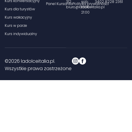
Kurs konwersacyjny
312
sob:
3402 8228 2361
Panel Kursanta
Polityka prywatności
biuro@ladolceitalia.pl
10:00 –
Kurs dla turystów
21:00
Kurs wakacyjny
Kurs w parze
Kurs indywidualny
©2026 ladolceitalia.pl.
Wszystkie prawa zastrzeżone