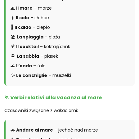
🌊
Il mare
– morze
☀️
Il sole
– słońce
🌡️
Il caldo
– ciepło
🏖️
La spiaggia
– plaża
🍹
Il cocktail
– koktajl/drink
🏝️
La sabbia
– piasek
🌊
L’onda
– fala
🐚
Le conchiglie
– muszelki
🏃 Verbi relativi alla vacanza al mare
Czasowniki związane z wakacjami:
🚗
Andare al mare
– jechać nad morze