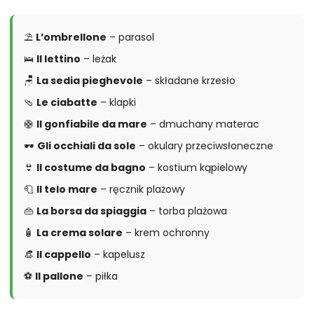
⛱️
L’ombrellone
– parasol
🛌
Il lettino
– leżak
🪑
La sedia pieghevole
– składane krzesło
🩴
Le ciabatte
– klapki
🛟
Il gonfiabile da mare
– dmuchany materac
🕶️
Gli occhiali da sole
– okulary przeciwsłoneczne
👙
Il costume da bagno
– kostium kąpielowy
🧻
Il telo mare
– ręcznik plażowy
👜
La borsa da spiaggia
– torba plażowa
🧴
La crema solare
– krem ochronny
👒
Il cappello
– kapelusz
⚽
Il pallone
– piłka