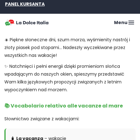
PANEL KURSANTA
Menu
☀️ Piękne słoneczne dni, szum morza, wyśmienity nastrój i
złoty piasek pod stopami… Nadeszły wyczekiwane przez
wszystkich nas wakacje!
✨ Natchnięci i pełni energii dzięki promieniom słońca
wpadającym do naszych okien, spieszymy przedstawić
Wam kilka językowych propozycji związanych z letnim
wypoczynkiem nad morzem.
📚 Vocabolario relativo alle vacanze al mare
Słownictwo związane z wakacjami:
🧳
La vacanza
– wakacje