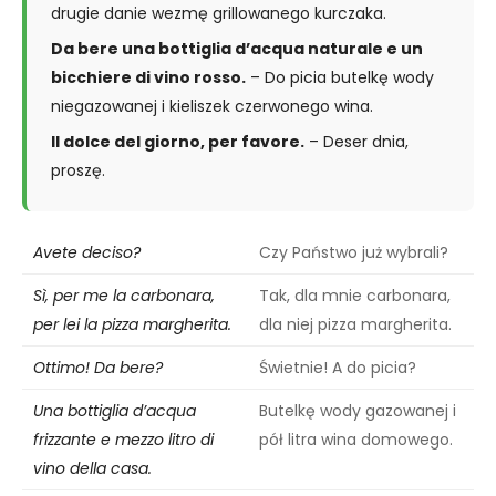
drugie danie wezmę grillowanego kurczaka.
Da bere una bottiglia d’acqua naturale e un
bicchiere di vino rosso.
– Do picia butelkę wody
niegazowanej i kieliszek czerwonego wina.
Il dolce del giorno, per favore.
– Deser dnia,
proszę.
Avete deciso?
Czy Państwo już wybrali?
Sì, per me la carbonara,
Tak, dla mnie carbonara,
per lei la pizza margherita.
dla niej pizza margherita.
Ottimo! Da bere?
Świetnie! A do picia?
Una bottiglia d’acqua
Butelkę wody gazowanej i
frizzante e mezzo litro di
pół litra wina domowego.
vino della casa.