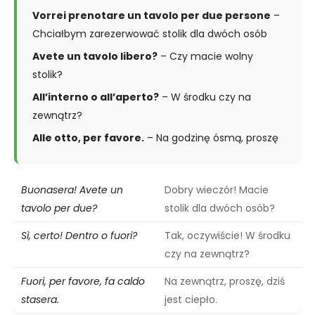
Vorrei prenotare un tavolo per due persone
–
Chciałbym zarezerwować stolik dla dwóch osób
Avete un tavolo libero?
– Czy macie wolny
stolik?
All’interno o all’aperto?
– W środku czy na
zewnątrz?
Alle otto, per favore.
– Na godzinę ósmą, proszę
Buonasera! Avete un
Dobry wieczór! Macie
tavolo per due?
stolik dla dwóch osób?
Sì, certo! Dentro o fuori?
Tak, oczywiście! W środku
czy na zewnątrz?
Fuori, per favore, fa caldo
Na zewnątrz, proszę, dziś
stasera.
jest ciepło.