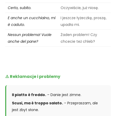
Certo, subito.
Oczywiście, już niosę.
E anche un cucchiaino, mi
I jeszcze łyżeczkę, proszę,
è caduto.
upadła mi.
Nessun problema! Vuole
Żaden problem! Czy
anche del pane?
chcecie też chleb?
⚠️ Reklamacje i problemy
Il piatto è freddo.
– Danie jest zimne.
Scusi, ma è troppo salato.
– Przepraszam, ale
jest zbyt słone.