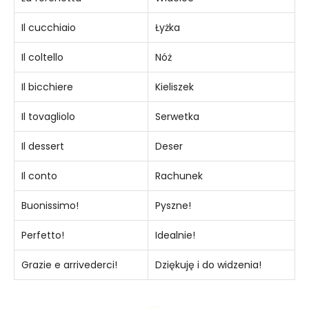
Il cucchiaio
Łyżka
Il coltello
Nóż
Il bicchiere
Kieliszek
Il tovagliolo
Serwetka
Il dessert
Deser
Il conto
Rachunek
Buonissimo!
Pyszne!
Perfetto!
Idealnie!
Grazie e arrivederci!
Dziękuję i do widzenia!