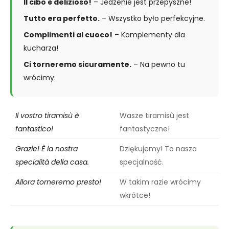
Il cibo è delizioso!
– Jedzenie jest przepyszne!
Tutto era perfetto.
– Wszystko było perfekcyjne.
Complimenti al cuoco!
– Komplementy dla
kucharza!
Ci torneremo sicuramente.
– Na pewno tu
wrócimy.
Il vostro tiramisù è
Wasze tiramisù jest
fantastico!
fantastyczne!
Grazie! È la nostra
Dziękujemy! To nasza
specialità della casa.
specjalność.
Allora torneremo presto!
W takim razie wrócimy
wkrótce!