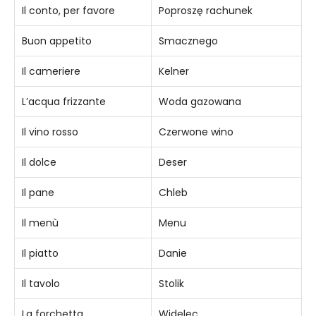
Il conto, per favore
Poproszę rachunek
Buon appetito
Smacznego
Il cameriere
Kelner
L’acqua frizzante
Woda gazowana
Il vino rosso
Czerwone wino
Il dolce
Deser
Il pane
Chleb
Il menù
Menu
Il piatto
Danie
Il tavolo
Stolik
La forchetta
Widelec