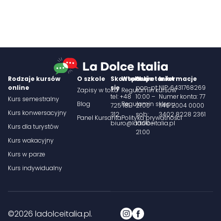
Rodzaje kursów
O szkole
Skontaktuj
Wsparcie
Sekretariat
Informacje
online
się
pon-pt:
NIP: 6431768269
Zapisy w toku
Regulamin kursów
tel: +48
10:00 –
Numer konta: 77
Kurs semestralny
Blog
Regulamin sklepu
725 181
21:00
1140 2004 0000
Kurs konwersacyjny
312
sob:
3402 8228 2361
Panel Kursanta
Polityka prywatności
biuro@ladolceitalia.pl
10:00 –
Kurs dla turystów
21:00
Kurs wakacyjny
Kurs w parze
Kurs indywidualny
©2026 ladolceitalia.pl.