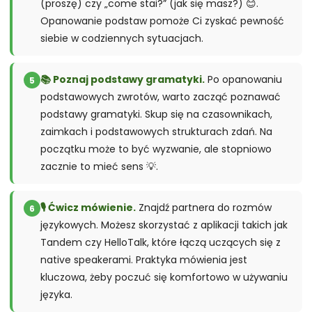
(proszę) czy „come stai?” (jak się masz?) 😊.
Opanowanie podstaw pomoże Ci zyskać pewność
siebie w codziennych sytuacjach.
📚 Poznaj podstawy gramatyki.
Po opanowaniu
5
podstawowych zwrotów, warto zacząć poznawać
podstawy gramatyki. Skup się na czasownikach,
zaimkach i podstawowych strukturach zdań. Na
początku może to być wyzwanie, ale stopniowo
zacznie to mieć sens 💡.
🎙️ Ćwicz mówienie.
Znajdź partnera do rozmów
6
językowych. Możesz skorzystać z aplikacji takich jak
Tandem czy HelloTalk, które łączą uczących się z
native speakerami. Praktyka mówienia jest
kluczowa, żeby poczuć się komfortowo w używaniu
języka.