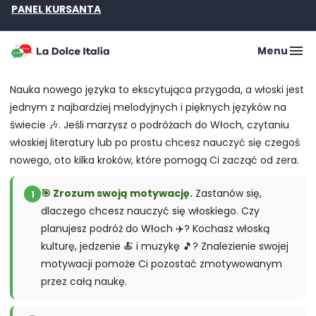
PANEL KURSANTA
Menu
Nauka nowego języka to ekscytująca przygoda, a włoski jest
jednym z najbardziej melodyjnych i pięknych języków na
świecie 🎶. Jeśli marzysz o podróżach do Włoch, czytaniu
włoskiej literatury lub po prostu chcesz nauczyć się czegoś
nowego, oto kilka kroków, które pomogą Ci zacząć od zera.
🎯 Zrozum swoją motywację.
Zastanów się,
1
dlaczego chcesz nauczyć się włoskiego. Czy
planujesz podróż do Włoch ✈️? Kochasz włoską
kulturę, jedzenie 🍝 i muzykę 🎵? Znalezienie swojej
motywacji pomoże Ci pozostać zmotywowanym
przez całą naukę.