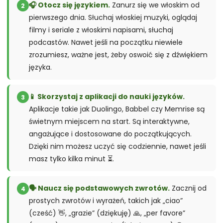
🎧 Otocz się językiem.
Zanurz się we włoskim od
2
pierwszego dnia. Słuchaj włoskiej muzyki, oglądaj
filmy i seriale z włoskimi napisami, słuchaj
podcastów. Nawet jeśli na początku niewiele
zrozumiesz, ważne jest, żeby oswoić się z dźwiękiem
języka.
📱 Skorzystaj z aplikacji do nauki języków.
3
Aplikacje takie jak Duolingo, Babbel czy Memrise są
świetnym miejscem na start. Są interaktywne,
angażujące i dostosowane do początkujących.
Dzięki nim możesz uczyć się codziennie, nawet jeśli
masz tylko kilka minut ⏳.
🗣️ Naucz się podstawowych zwrotów.
Zacznij od
4
prostych zwrotów i wyrażeń, takich jak „ciao”
(cześć) 👋, „grazie” (dziękuję) 🙏, „per favore”