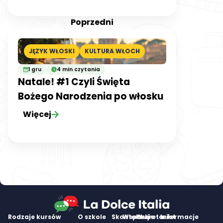
Poprzedni
JĘZYK WŁOSKI
KULTURA WŁOCH
1 gru
4 min czytania
Natale! #1 Czyli Święta
Bożego Narodzenia po włosku
Więcej
Rodzaje kursów
O szkole
Skontaktuj
Wsparcie
Sekretariat
Informacje