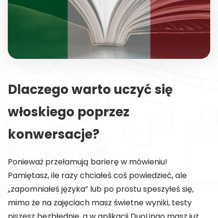
Dlaczego warto uczyć się
włoskiego poprzez
konwersacje?
Ponieważ przełamują barierę w mówieniu!
Pamiętasz, ile razy chciałeś coś powiedzieć, ale
„zapomniałeś języka” lub po prostu speszyłeś się,
mimo że na zajęciach masz świetne wyniki, testy
piszesz bezbłędnie, a w aplikacji DuoLingo masz już