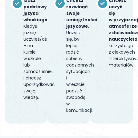
Masz
Chcesz
Chcesz
podstawy
rozwinąć
uczyć
języka
swoje
się
włoskiego
.
umiejętności
w przyjazne
Kiedyś
językowe
.
atmosferze
już się
Uczysz
z doświadc
uczyłeś/aś
się, by
nauczyciel
– na
lepiej
korzystając
kursie,
radzić
z ciekawych
w szkole
sobie w
interaktywny
lub
codziennych
materiałów.
samodzielnie,
sytuacjach
i chcesz
i
uporządkować
wreszcie
swoją
poczuć
wiedzę.
swobodę
w
komunikacji.