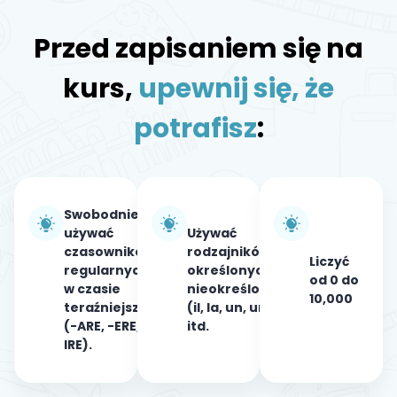
Przed zapisaniem się na
kurs,
upewnij się, że
potrafisz
:
Swobodnie
używać
Używać
czasowników
rodzajników
Liczyć
regularnych
określonych i
od 0 do
w czasie
nieokreślonych
10,000
teraźniejszym
(il, la, un, uno
(-ARE, -ERE, -
itd.
IRE).