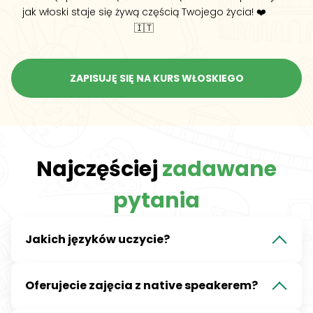
jak włoski staje się żywą częścią Twojego życia! ❤️
🇮🇹
ZAPISUJĘ SIĘ NA KURS WŁOSKIEGO
Najczęściej
zadawane
pytania
Jakich języków uczycie?
Uczymy języka włoskiego oraz hiszpańskiego. Jednak
Oferujecie zajęcia z native speakerem?
jesteśmy w stanie zorganizować zajęcia z każdego języka z